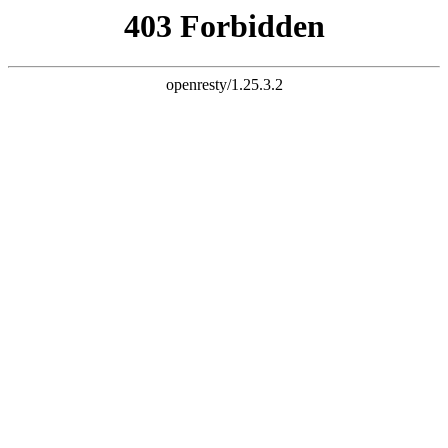
设为首页
客户端
下载客户端
官方微信
打开微信扫一扫
广告联系
用户
版块
帖子
搜 索
全站首页
论坛
房产
亲子