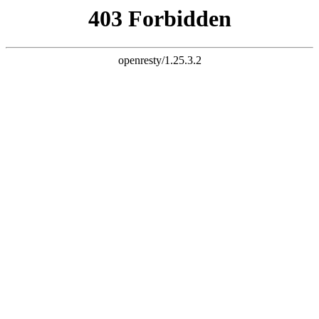
设为首页
客户端
下载客户端
官方微信
打开微信扫一扫
广告联系
用户
版块
帖子
搜 索
全站首页
论坛
房产
亲子