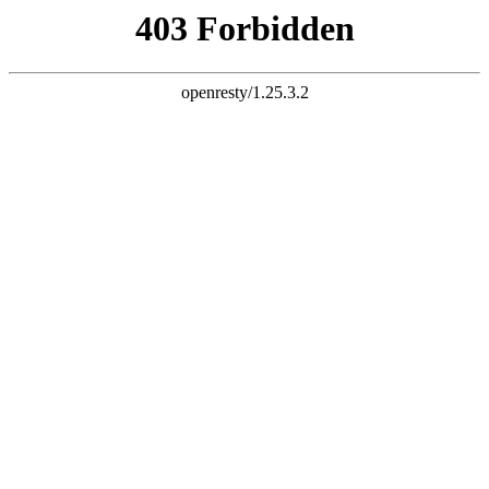
首 页
公司简介
新闻中心
产品中心
设备展示
联系我们