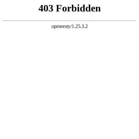
首 页
公司简介
新闻中心
产品中心
设备展示
联系我们