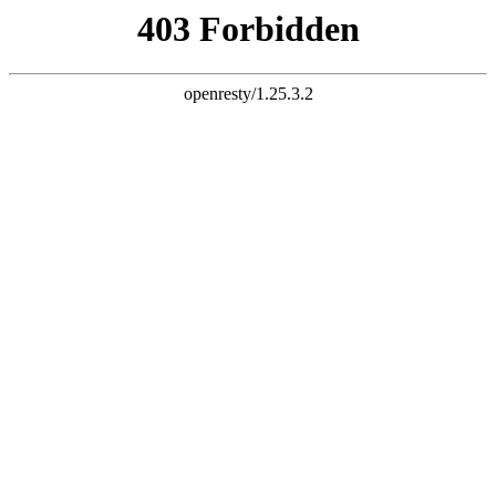
设为首页
客户端
下载客户端
官方微信
打开微信扫一扫
广告联系
用户
版块
帖子
搜 索
全站首页
论坛
房产
亲子