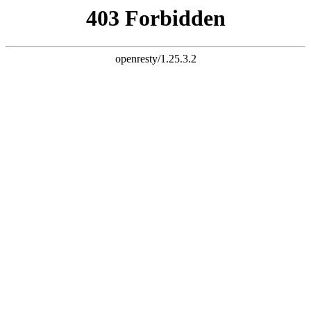
设为首页
客户端
下载客户端
官方微信
打开微信扫一扫
广告联系
用户
版块
帖子
搜 索
全站首页
论坛
房产
亲子